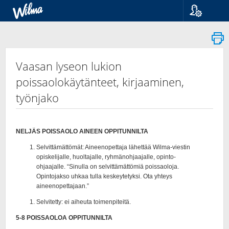
Kieli
Suomi
Svenska
English
Vaasan lyseon lukion
poissaolokäytänteet, kirjaaminen,
työnjako