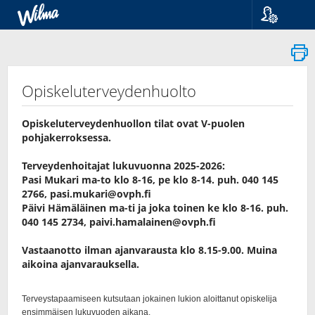
Kieli
Suomi
Svenska
English
Opiskeluterveydenhuolto
Opiskeluterveydenhuollon tilat ovat V-puolen
pohjakerroksessa.
Terveydenhoitajat lukuvuonna 2025-2026:
Pasi Mukari ma-to klo 8-16, pe klo 8-14. puh. 040 145
2766,
pasi.mukari@ovph.fi
Päivi Hämäläinen ma-ti ja joka toinen ke klo 8-16. puh.
040 145 2734,
paivi.hamalainen@ovph.fi
Vastaanotto ilman ajanvarausta klo 8.15-9.00. Muina
aikoina ajanvarauksella.