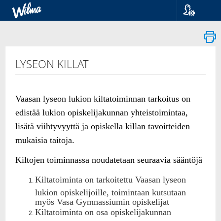
Kieli
Suomi
Svenska
English
LYSEON KILLAT