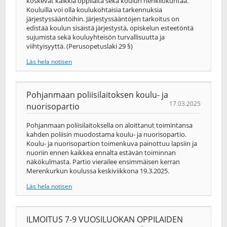
koskevat kaikkia oppilaita sekä koulun henkilökuntaa.
Kouluilla voi olla koulukohtaisia tarkennuksia
järjestyssääntöihin. Järjestyssääntöjen tarkoitus on
edistää koulun sisäistä järjestystä, opiskelun esteetöntä
sujumista sekä kouluyhteisön turvallisuutta ja
viihtyisyyttä. (Perusopetuslaki 29 §)
Läs hela notisen
Pohjanmaan poliisilaitoksen koulu- ja
17.03.2025
nuorisopartio
Pohjanmaan poliisilaitoksella on aloittanut toimintansa
kahden poliisin muodostama koulu- ja nuorisopartio.
Koulu- ja nuorisopartion toimenkuva painottuu lapsiin ja
nuoriin ennen kaikkea ennalta estävän toiminnan
näkökulmasta. Partio vierailee ensimmäisen kerran
Merenkurkun koulussa keskiviikkona 19.3.2025.
Läs hela notisen
ILMOITUS 7-9 VUOSILUOKAN OPPILAIDEN