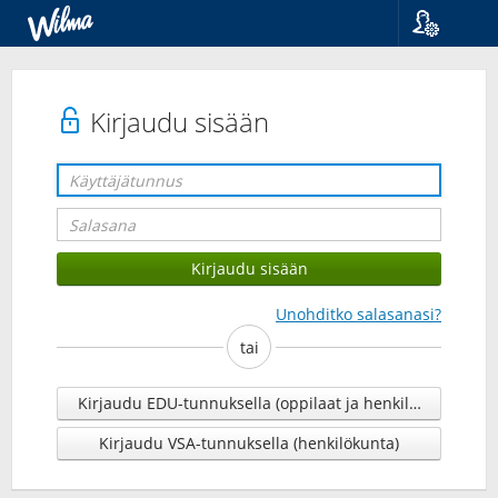
Kieli
Suomi
Svenska
Kirjaudu sisään
English
Unohditko salasanasi?
tai
Kirjaudu EDU-tunnuksella (oppilaat ja henkilökunta)
Kirjaudu VSA-tunnuksella (henkilökunta)