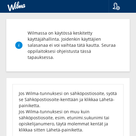
Kieli
Suomi
Svenska
Wilmassa on käytössä keskitetty
English
käyttäjähallinta. Joidenkin käyttäjien
salasanaa ei voi vaihtaa tätä kautta. Seuraa
oppilaitoksesi ohjeistusta tässä
tapauksessa.
Unohditko
salasanasi?
Jos Wilma-tunnuksesi on sähköpostiosoite, syötä
se Sähköpostiosoite-kenttään ja klikkaa Lähetä-
painiketta.
Jos Wilma-tunnuksesi on muu kuin
sähköpostiosoite, esim. etunimi.sukunimi tai
opiskelijanumero, täytä molemmat kentät ja
klikkaa sitten Lähetä-painiketta.