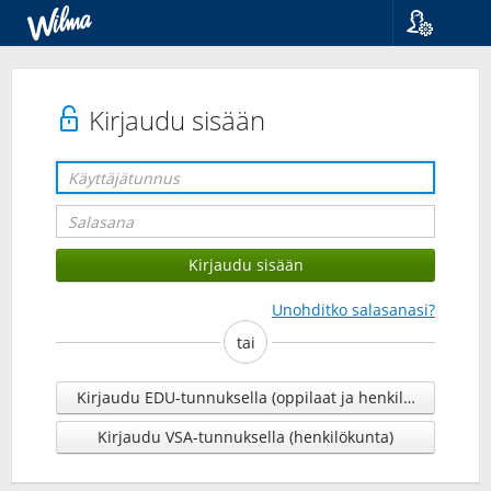
Kieli
Suomi
Svenska
Kirjaudu sisään
English
Unohditko salasanasi?
tai
Kirjaudu EDU-tunnuksella (oppilaat ja henkilökunta)
Kirjaudu VSA-tunnuksella (henkilökunta)