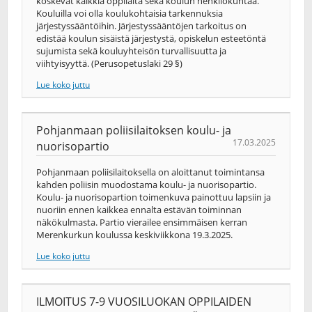
koskevat kaikkia oppilaita sekä koulun henkilökuntaa.
Kouluilla voi olla koulukohtaisia tarkennuksia
järjestyssääntöihin. Järjestyssääntöjen tarkoitus on
edistää koulun sisäistä järjestystä, opiskelun esteetöntä
sujumista sekä kouluyhteisön turvallisuutta ja
viihtyisyyttä. (Perusopetuslaki 29 §)
Lue koko juttu
Pohjanmaan poliisilaitoksen koulu- ja
17.03.2025
nuorisopartio
Pohjanmaan poliisilaitoksella on aloittanut toimintansa
kahden poliisin muodostama koulu- ja nuorisopartio.
Koulu- ja nuorisopartion toimenkuva painottuu lapsiin ja
nuoriin ennen kaikkea ennalta estävän toiminnan
näkökulmasta. Partio vierailee ensimmäisen kerran
Merenkurkun koulussa keskiviikkona 19.3.2025.
Lue koko juttu
ILMOITUS 7-9 VUOSILUOKAN OPPILAIDEN